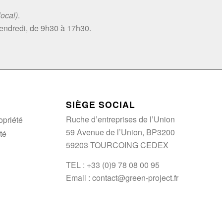
local)
.
vendredi, de 9h30 à 17h30.
SIÈGE SOCIAL
Ruche d’entreprises de l’Union
opriété
59 Avenue de l’Union, BP3200
té
59203 TOURCOING CEDEX
TEL : +33 (0)9 78 08 00 95
Email :
contact@green-project.fr