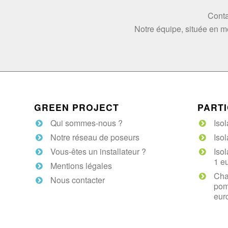
Conta
Vos coordonnées :
*
Notre équipe, située en m
Prénom
Adresse e-mail :
*
GREEN PROJECT
PARTI
Qui sommes-nous ?
Iso
Saisissez un e-mail
Notre réseau de poseurs
Isol
Vous-êtes un installateur ?
Iso
1 e
Votre numéro de télépho
Mentions légales
Cha
Nous contacter
pom
eur
Votre message