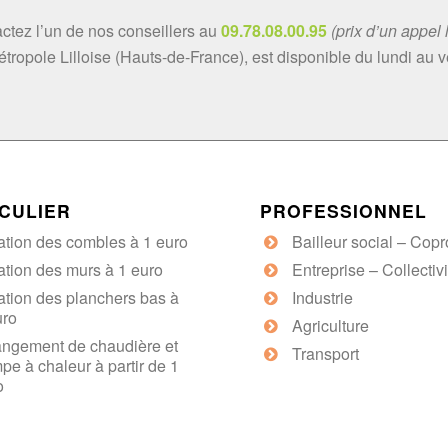
ctez l’un de nos conseillers au
09.78.08.00.95
(prix d’un appel 
étropole Lilloise (Hauts-de-France), est disponible du lundi au 
Nom
CULIER
PROFESSIONNEL
lation des combles à 1 euro
Bailleur social – Copr
Confirmez l’e-mail
ation des murs à 1 euro
Entreprise – Collectivi
lation des planchers bas à
Industrie
uro
ne :
Votre département :
*
Agriculture
ngement de chaudière et
Transport
pe à chaleur à partir de 1
o