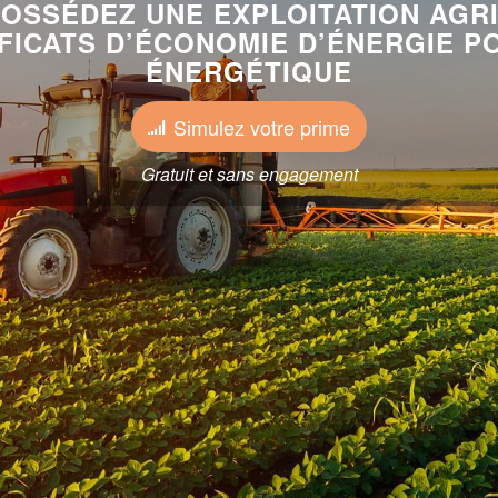
OSSÉDEZ UNE EXPLOITATION AGR
IFICATS D’ÉCONOMIE D’ÉNERGIE P
ÉNERGÉTIQUE
Simulez votre prime
Gratuit et sans engagement