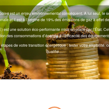
icoles est un enjeu environnemental conséquent. A lui seul, le
nale et il est à l’origine de 19% des émissions de gaz à effet d
E) est une solution éco-performante mise en place par l’État. Ce
ction des consommations d’énergie à l’efficacité des équipemen
pes de votre transition énergétique : tester votre éligibilité, co
qualifié…