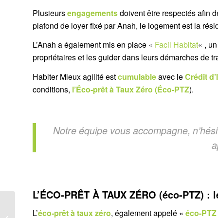
Plusieurs
engagements
doivent être respectés afin d
plafond de loyer fixé par Anah, le logement est la ré
L’Anah a également mis en place «
Facil Habitat
« , u
propriétaires et les guider dans leurs démarches de t
Habiter Mieux agilité est
cumulable
avec le
Crédit d
conditions,
l’Éco-prêt à Taux Zéro (Éco-PTZ
).
Notre équipe vous accompagne, n’hési
a
L’ÉCO-PRÊT À TAUX ZÉRO (éco-PTZ) : le 
L’
éco-prêt à taux zéro
, également appelé «
éco-PTZ
Commencer des travaux de