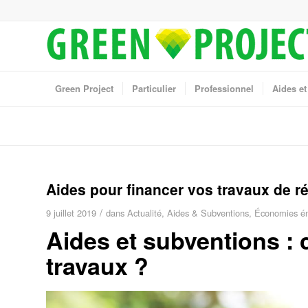
Green Project
Particulier
Professionnel
Aides et
Aides pour financer vos travaux de r
/
9 juillet 2019
dans
Actualité
,
Aides & Subventions
,
Économies én
Aides et subventions :
travaux ?