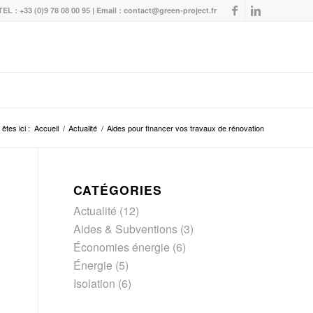
TEL : +33 (0)9 78 08 00 95 | Email :
contact@green-project.fr
êtes ici :
Accueil
/
Actualité
/
Aides pour financer vos travaux de rénovation
CATÉGORIES
Actualité
(12)
Aides & Subventions
(3)
Économies énergie
(6)
Énergie
(5)
Isolation
(6)