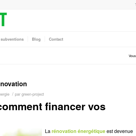
 subventions
Blog
Contact
Vous 
énovation
/
ergie
par
green-project
 comment financer vos
La
rénovation énergétique
est devenue