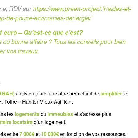
ime, RDV sur
https://www.green-project.fr/aides-et-
oup-de-pouce-economies-denergie/
 1 euro – Qu’est-ce que c’est?
e ou bonne affaire ? Tous les conseils pour bien
ser vos travaux.
.
 (ANAH)
a mis en place une offre permettant de
simplifier
le
 l’offre « Habiter Mieux Agilité ».
ans les
logements
ou
immeubles
et s’adresse plus
taire locataire
d’un logement.
ris entre
7 000€
et
10 000€
en fonction de vos ressources.